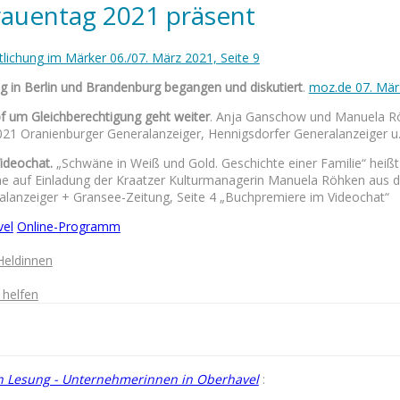
auentag 2021 präsent
lichung im Märker 06./07. März 2021, Seite 9
ag in Berlin und Brandenburg begangen und diskutiert
.
moz.de 07. Mär
f um Gleichberechtigung geht weiter
. Anja Ganschow und Manuela 
21 Oranienburger Generalanzeiger, Hennigsdorfer Generalanzeiger u
ideochat.
„Schwäne in Weiß und Gold. Geschichte einer Familie“ heißt
he auf Einladung der Kraatzer Kulturmanagerin Manuela Röhken aus d
lanzeiger + Gransee-Zeitung, Seite 4 „Buchpremiere im Videochat“
vel
Online-Programm
Heldinnen
 helfen
en Lesung - Unternehmerinnen in Oberhavel
: