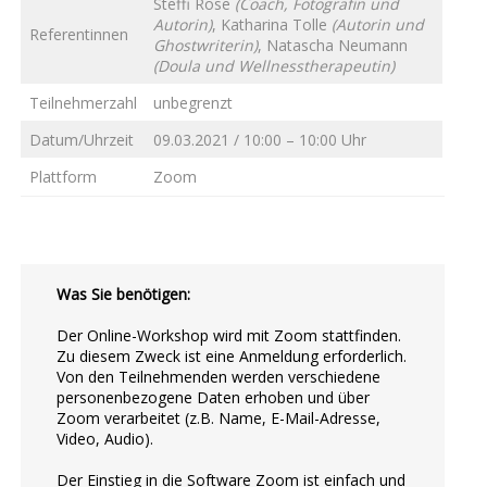
Steffi Rose
(Coach, Fotografin und
Autorin)
, Katharina Tolle
(Autorin und
Referentinnen
Ghostwriterin)
, Natascha Neumann
(Doula und Wellnesstherapeutin)
Teilnehmerzahl
unbegrenzt
Datum/Uhrzeit
09.03.2021 / 10:00 – 10:00 Uhr
Plattform
Zoom
Was Sie benötigen:
Der Online-Workshop wird mit Zoom stattfinden.
Zu diesem Zweck ist eine Anmeldung erforderlich.
Von den Teilnehmenden werden verschiedene
personenbezogene Daten erhoben und über
Zoom verarbeitet (z.B. Name, E-Mail-Adresse,
Video, Audio).
Der Einstieg in die Software Zoom ist einfach und