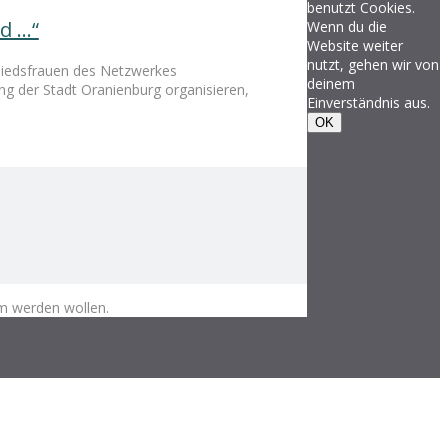
benutzt Cookies.
ld …“
Wenn du die
Website weiter
nutzt, gehen wir von
liedsfrauen des Netzwerkes
deinem
ng der Stadt Oranienburg organisieren,
Einverständnis aus.
OK
m werden wollen.