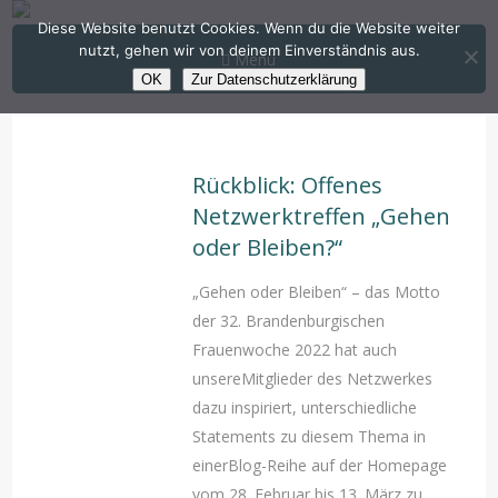
Diese Website benutzt Cookies. Wenn du die Website weiter
nutzt, gehen wir von deinem Einverständnis aus.
Menü
OK
Zur Datenschutzerklärung
Rückblick: Offenes
Netzwerktreffen „Gehen
oder Bleiben?“
„Gehen oder Bleiben“ – das Motto
der 32. Brandenburgischen
Frauenwoche 2022 hat auch
unsereMitglieder des Netzwerkes
dazu inspiriert, unterschiedliche
Statements zu diesem Thema in
einerBlog-Reihe auf der Homepage
vom 28. Februar bis 13. März zu