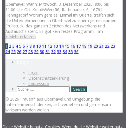
Oberhavel: Wann: Mittwoch, 3. Dezember 2025, 9:00 bis
11.00 Uhr Ort: KreativWerkR6, Rathenaustr. 6, 16761
Hennigsdorf Worum geht es: Einmal im Quartal treffen sich
die Unternehmerinnen in Oberhavel zu einem gemeinsamen
Frühstück, das ganz im Zeichen des Netzwerkens und
Austauschs steht. Es gibt kein festes Programm – im
+ Mehr erfahren
1
2
3
4
5
6
7
8
9
10
11
12
13
14
15
16
17
18
19
20
21
22
23
24
25
26
27
28
29
30
31
32
33
34
35
36
Login
Login
Datenschutzerklärung
Impressum
© 2026 Frauen* aus Oberhavel und Umgebung, die
unternehmerisch denken, sich vernetzen und gemeinsam
wirksam werden wollen.
Diese Website benutzt Cookies. Wenn du die Website weiter nutzt,