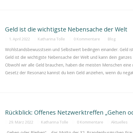
Geld ist die wichtigste Nebensache der Welt
1. April 2022
Katharina Tolle
0 Kommentare
Blog
Wohlstandsbewusstsein und Selbstwert bedingen einander. Geld is
Geld ist die wichtigste Nebensache der Welt und kann dein ganzes 
Obwohl wir alle Geld brauchen, haben die meisten Menschen eine 
Gesetz der Resonanz kannst du kein Geld anziehen, wenn du nega
Rückblick: Offenes Netzwerktreffen „Gehen od
29. März 2022
Katharina Tolle
0 Kommentare
Aktuelles
„Gehen oder Bleiben“ – das Motto der 32. Brandenburgischen Fr