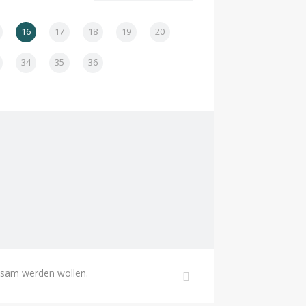
16
17
18
19
20
34
35
36
ksam werden wollen.