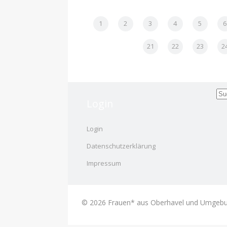
1
2
3
4
5
6
21
22
23
2
Login
Login
Datenschutzerklärung
Impressum
© 2026 Frauen* aus Oberhavel und Umgebun