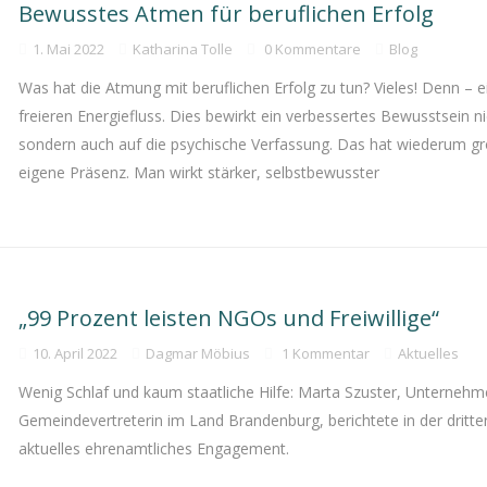
Bewusstes Atmen für beruflichen Erfolg
1. Mai 2022
Katharina Tolle
0 Kommentare
Blog
Was hat die Atmung mit beruflichen Erfolg zu tun? Vieles! Denn – e
freieren Energiefluss. Dies bewirkt ein verbessertes Bewusstsein 
sondern auch auf die psychische Verfassung. Das hat wiederum gr
eigene Präsenz. Man wirkt stärker, selbstbewusster
„99 Prozent leisten NGOs und Freiwillige“
10. April 2022
Dagmar Möbius
1 Kommentar
Aktuelles
Wenig Schlaf und kaum staatliche Hilfe: Marta Szuster, Unternehme
Gemeindevertreterin im Land Brandenburg, berichtete in der dritt
aktuelles ehrenamtliches Engagement.