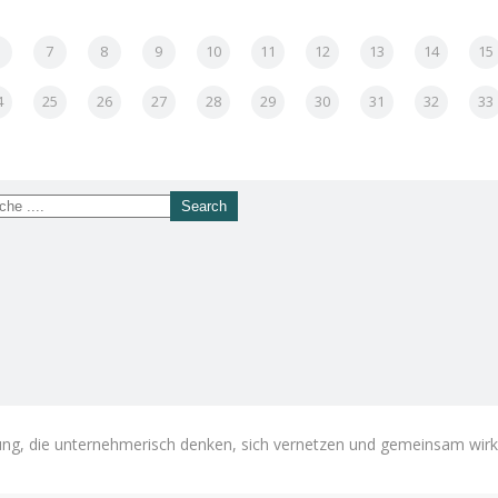
7
8
9
10
11
12
13
14
15
4
25
26
27
28
29
30
31
32
33
g, die unternehmerisch denken, sich vernetzen und gemeinsam wir