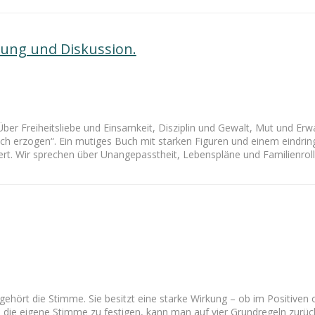
sung und Diskussion.
Über Freiheitsliebe und Einsamkeit, Disziplin und Gewalt, Mut und Erw
 erzogen“. Ein mutiges Buch mit starken Figuren und einem eindringlic
t. Wir sprechen über Unangepasstheit, Lebenspläne und Familienrol
hört die Stimme. Sie besitzt eine starke Wirkung – ob im Positiven 
m die eigene Stimme zu festigen, kann man auf vier Grundregeln zurüc