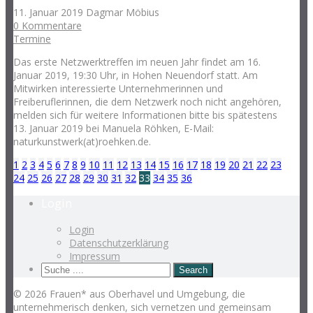
11. Januar 2019
Dagmar Möbius
0 Kommentare
Termine
Das erste Netzwerktreffen im neuen Jahr findet am 16.
Januar 2019, 19:30 Uhr, in Hohen Neuendorf statt. Am
Mitwirken interessierte Unternehmerinnen und
Freiberuflerinnen, die dem Netzwerk noch nicht angehören,
melden sich für weitere Informationen bitte bis spätestens
13. Januar 2019 bei Manuela Röhken, E-Mail:
naturkunstwerk(at)roehken.de.
1
2
3
4
5
6
7
8
9
10
11
12
13
14
15
16
17
18
19
20
21
22
23
24
25
26
27
28
29
30
31
32
33
34
35
36
Login
Login
Datenschutzerklärung
Impressum
© 2026 Frauen* aus Oberhavel und Umgebung, die
unternehmerisch denken, sich vernetzen und gemeinsam